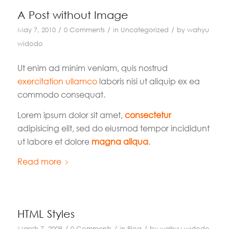
A Post without Image
/
/
/
May 7, 2010
0 Comments
in
Uncategorized
by
wahyu
widodo
Ut enim ad minim veniam, quis nostrud
exercitation ullamco
laboris nisi ut aliquip ex ea
commodo consequat.
Lorem ipsum dolor sit amet,
consectetur
adipisicing elit, sed do eiusmod tempor incididunt
ut labore et dolore
magna aliqua
.
Read more
HTML Styles
/
/
/
March 7, 2009
0 Comments
in
Blog
by
wahyu widodo