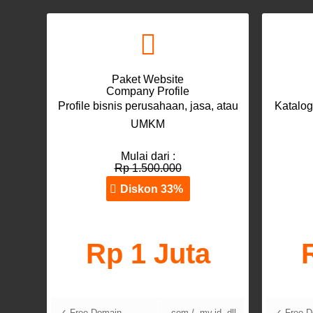
Paket Website
Company Profile
Profile bisnis perusahaan, jasa, atau
Katalog
UMKM
Mulai dari :
Rp 1.500.000
Diskon 33%
Rp 1 Juta
✓ Free Domain
.com / .my.id, dll
✓ Free D