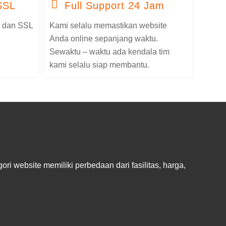
SSL
Full Support 24 Jam
s dan SSL
Kami selalu memastikan website
Anda online sepanjang waktu.
Sewaktu – waktu ada kendala tim
kami selalu siap membantu.
i website memiliki perbedaan dari fasilitas, harga,