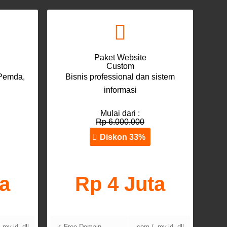
Paket Website
Custom
 Pemda,
Bisnis professional dan sistem
informasi
Mulai dari :
Rp 6.000.000
Diskon 33%
ta
Rp 4 Juta
.my.id, dll
✓ Free Domain
.com / .my.id, dll