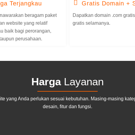
ga Terjangkau
Gratis Domain + 
nawarakan beragam paket
Dapatkan domain .com grati
n website yang relatif
gratis selamanya.
au baik bagi perorangan,
aupun perusahaan.
Harga
Layanan
te yang Anda perlukan sesuai kebutuhan. Masing-masing kategor
desain, fitur dan fungsi.