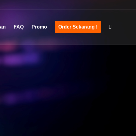
san
FAQ
Promo
Order Sekarang !