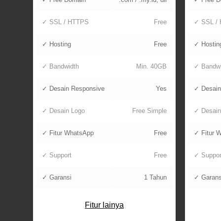
✓ SSL / HTTPS
Free
✓ SSL /
✓ Hosting
Free
✓ Hostin
✓ Bandwidth
Min. 40GB
✓ Bandwi
✓ Desain Responsive
Yes
✓ Desain
✓ Desain Logo
Free Simple
✓ Desain
✓ Fitur WhatsApp
Free
✓ Fitur 
✓ Support
Free
✓ Suppor
✓ Garansi
1 Tahun
✓ Garans
Fitur lainya