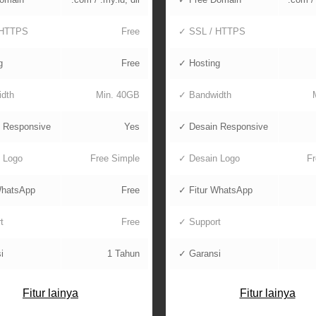
 HTTPS
Free
✓ SSL / HTTPS
g
Free
✓ Hosting
dth
Min. 40GB
✓ Bandwidth
 Responsive
Yes
✓ Desain Responsive
 Logo
Free Simple
✓ Desain Logo
Fr
WhatsApp
Free
✓ Fitur WhatsApp
t
Free
✓ Support
i
1 Tahun
✓ Garansi
Fitur lainya
Fitur lainya