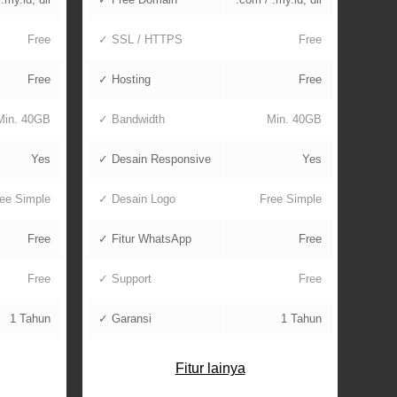
Free
✓ SSL / HTTPS
Free
Free
✓ Hosting
Free
Min. 40GB
✓ Bandwidth
Min. 40GB
Yes
✓ Desain Responsive
Yes
ee Simple
✓ Desain Logo
Free Simple
Free
✓ Fitur WhatsApp
Free
Free
✓ Support
Free
1 Tahun
✓ Garansi
1 Tahun
Fitur lainya