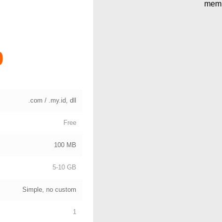
memb
0
.com / .my.id, dll
Free
100 MB
5-10 GB
Simple, no custom
1