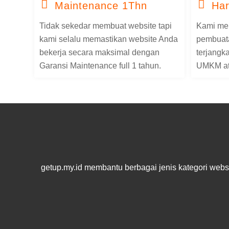
Maintenance 1Thn
Har
Tidak sekedar membuat website tapi
Kami me
kami selalu memastikan website Anda
pembuata
bekerja secara maksimal dengan
terjangk
Garansi Maintenance full 1 tahun.
UMKM at
getup.my.id membantu berbagai jenis kategori websi