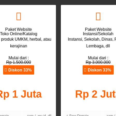
Paket Website
Paket Website
Toko Online/Katalog
Instansi/Sekolah
 produk UMKM, herbal, atau
Instansi, Sekolah, Dinas,
kerajinan
Lembaga, dll
Mulai dari :
Mulai dari :
Rp 1.500.000
Rp 3.000.000
Diskon 33%
Diskon 33%
Rp 1 Juta
Rp 2 Ju
omain
.com / .my.id, dll
✓ Free Domain
.com / 