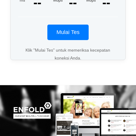
--
--
--
ms
Mbps
Mbps
Mulai Tes
Klik "Mulai Tes" untuk memeriksa kecepatan
koneksi Anda.