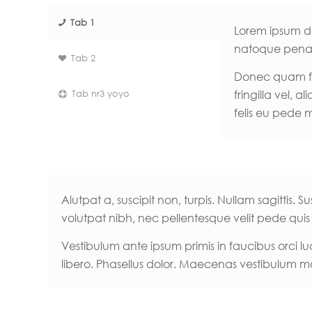
Tab 1
Lorem ipsum do
natoque penati
Tab 2
Donec quam fel
fringilla vel, 
Tab nr3 yoyo
felis eu pede 
Alutpat a, suscipit non, turpis. Nullam sagitti
volutpat nibh, nec pellentesque velit pede quis
Vestibulum ante ipsum primis in faucibus orci luc
libero. Phasellus dolor. Maecenas vestibulum mol