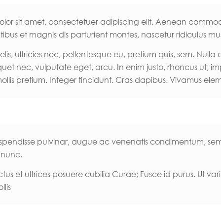
lor sit amet, consectetuer adipiscing elit. Aenean commo
bus et magnis dis parturient montes, nascetur ridiculus mu
is, ultricies nec, pellentesque eu, pretium quis, sem. Nul
aliquet nec, vulputate eget, arcu. In enim justo, rhoncus ut, 
mollis pretium. Integer tincidunt. Cras dapibus. Vivamus el
s. Suspendisse pulvinar, augue ac venenatis condimentum, sem
 nunc.
tus et ultrices posuere cubilia Curae; Fusce id purus. Ut vari
lis